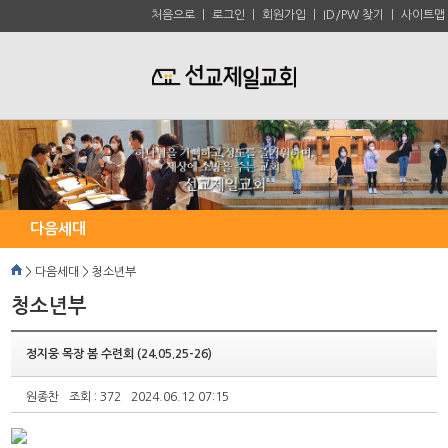
처음으로
ㅣ
로그인
ㅣ
회원가입
ㅣ
ID/PW 찾기
ㅣ
사이트맵
다음세대
> 다음세대 > 청소년부
청소년부
정지웅 목장 봄 수련회 (24.05.25-26)
원종찬
조회 : 372
2024.06.12 07:15