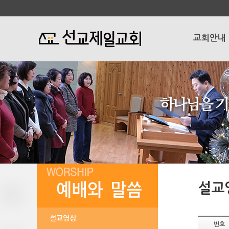
교회안내
설교
설교영상
번호