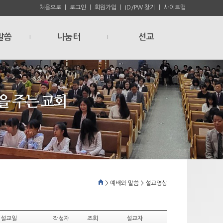
처음으로
ㅣ
로그인
ㅣ
회원가입
ㅣ
ID/PW 찾기
ㅣ
사이트맵
말씀
나눔터
선교
l
l
> 예배와 말씀 > 설교영상
설교일
작성자
조회
설교자