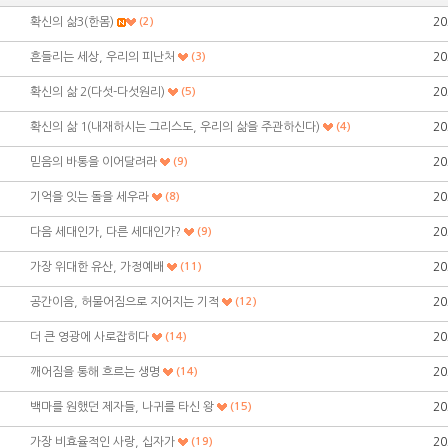
확신의 삶3(한몸)
(2)
20
흔들리는 세상, 우리의 피난처
(3)
20
확신의 삶 2(다섯-다섯원리)
(5)
20
확신의 삶 1(내재하시는 그리스도, 우리의 삶을 주관하신다)
(4)
20
믿음의 바통을 이어달려라
(9)
20
기억을 잇는 돌을 세우라
(8)
20
다음 세대인가, 다른 세대인가?
(9)
20
가장 위대한 유산, 가정예배
(11)
20
공간이음, 허물어짐으로 지어지는 기적
(12)
20
더 큰 영광에 사로잡히다
(14)
20
깨어짐을 통해 흐르는 생명
(14)
20
백마를 원했던 제자들, 나귀를 타신 왕
(15)
20
가장 비효율적인 사랑, 십자가
(19)
20