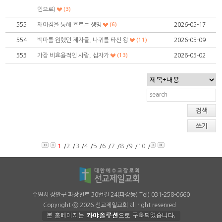
인으로)
(3)
555
깨어짐을 통해 흐르는 생명
(6)
2026-05-17
554
백마를 원했던 제자들, 나귀를 타신 왕
(11)
2026-05-09
553
가장 비효율적인 사랑, 십자가
(13)
2026-05-02
검색
쓰기
1
/
2
/
3
/
4
/
5
/
6
/
7
/
8
/
9
/
10
/
수원시 장안구 파장천로 30번길 24(파장동) Tel) 031-258-0660
Copyright ⓒ 2026 선교제일교회 all right reserved