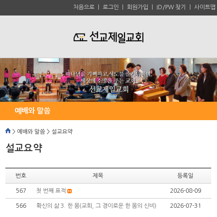
처음으로
ㅣ
로그인
ㅣ
회원가입
ㅣ
ID/PW 찾기
ㅣ
사이트맵
예배와 말씀
> 예배와 말씀 > 설교요약
설교요약
번호
제목
등록일
567
첫 번째 표적
2026-08-09
566
확신의 삶 3. 한 몸(교회, 그 경이로운 한 몸의 신비)
2026-07-31