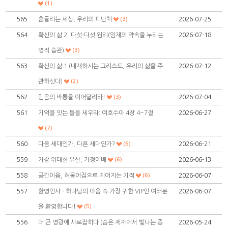
(1)
565
흔들리는 세상, 우리의 피난처
(3)
2026-07-25
564
확신의 삶 2. 다섯-다섯 원리(임재의 약속을 누리는
2026-07-18
영적 습관)
(3)
563
확신의 삶 1 (내재하시는 그리스도, 우리의 삶을 주
2026-07-12
관하신다)
(2)
562
믿음의 바통을 이어달려라!
(3)
2026-07-04
561
기억을 잇는 돌을 세우라: 여호수아 4장 4~7절
2026-06-27
(7)
560
다음 세대인가, 다른 세대인가?
(6)
2026-06-21
559
가장 위대한 유산, 가정예배
(6)
2026-06-13
558
공간이음, 허물어짐으로 지어지는 기적
(6)
2026-06-07
557
환영인사 - 하나님의 마음 속 가장 귀한 VIP인 여러분
2026-06-07
을 환영합니다!
(5)
556
더 큰 영광에 사로잡히다 (숨은 제자에서 빛나는 증
2026-05-24