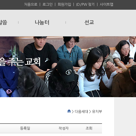
처음으로
ㅣ
로그인
ㅣ
회원가입
ㅣ
ID/PW 찾기
ㅣ
사이트맵
말씀
나눔터
선교
l
l
> 다음세대 > 유치부
등록일
작성자
조회