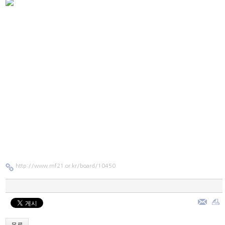
http://www.mf21.or.kr/board/10450