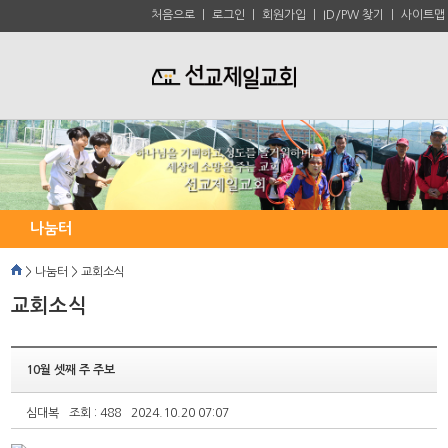
처음으로
ㅣ
로그인
ㅣ
회원가입
ㅣ
ID/PW 찾기
ㅣ
사이트맵
나눔터
> 나눔터 > 교회소식
교회소식
10월 셋째 주 주보
심대복
조회 : 488
2024.10.20 07:07