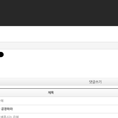
댓글쓰기
제목
관해
를 공경하라
 베푸시는 은혜