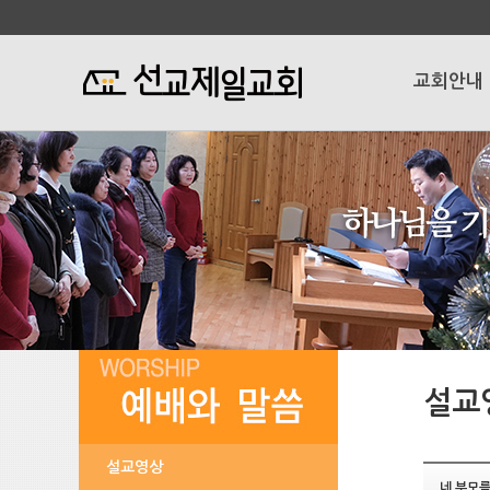
교회안내
설교
설교영상
네 부모