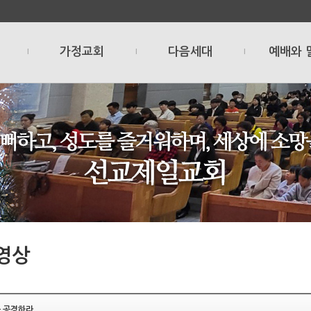
가정교회
다음세대
예배와 
l
l
l
영상
를 공경하라