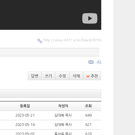
http://www.mf21.or.kr/board/9756
답변
쓰기
수정
삭제
추천
등록일
작성자
조회
2023-05-21
심대복 목사
649
2023-05-14
심대복 목사
621
2023-05-07
홍성표 목사
618