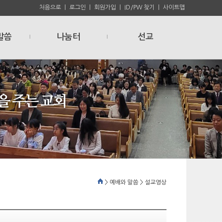
처음으로
ㅣ
로그인
ㅣ
회원가입
ㅣ
ID/PW 찾기
ㅣ
사이트맵
말씀
나눔터
선교
l
l
> 예배와 말씀 > 설교영상