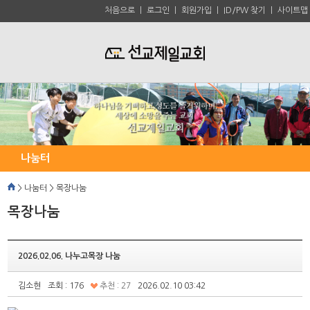
처음으로
ㅣ
로그인
ㅣ
회원가입
ㅣ
ID/PW 찾기
ㅣ
사이트맵
나눔터
> 나눔터 > 목장나눔
목장나눔
2026.02.06. 나누고목장 나눔
김소현
조회 : 176
추천 : 27
2026.02.10 03:42