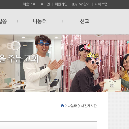
처음으로
ㅣ
로그인
ㅣ
회원가입
ㅣ
ID/PW 찾기
ㅣ
사이트맵
말씀
나눔터
선교
l
l
> 나눔터 > 사진게시판