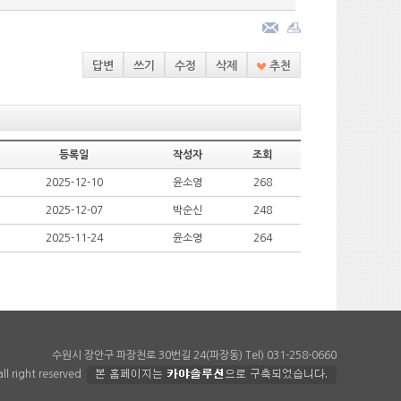
답변
쓰기
수정
삭제
추천
등록일
작성자
조회
2025-12-10
윤소영
268
2025-12-07
박순신
248
2025-11-24
윤소영
264
수원시 장안구 파장천로 30번길 24(파장동) Tel) 031-258-0660
 right reserved