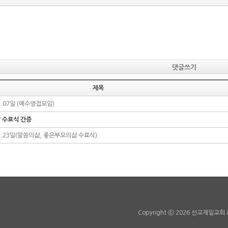
댓글쓰기
제목
12.07일 (예수영접모임)
 수료식 간증
11.23일(말씀의삶, 좋은부모의삶 수료식)
Copyright ⓒ 2026 선교제일교회 all