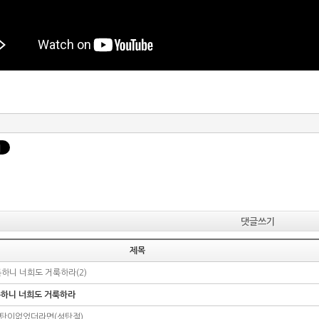
댓글쓰기
제목
하니 너희도 거룩하라(2)
룩하니 너희도 거룩하라
탄이없었더라면(성탄절)