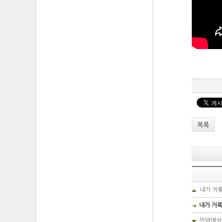
목록
내가 거룩
내가 거
만약에성