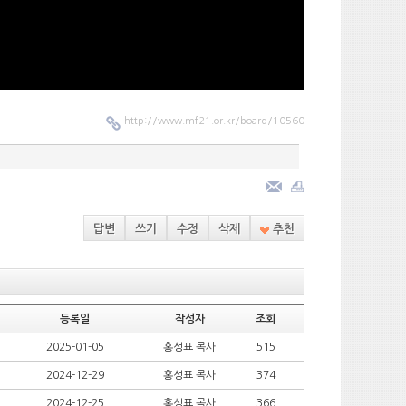
http://www.mf21.or.kr/board/10560
답변
쓰기
수정
삭제
추천
등록일
작성자
조회
2025-01-05
홍성표 목사
515
2024-12-29
홍성표 목사
374
2024-12-25
홍성표 목사
366