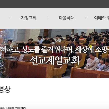
가정교회
다음세대
예배와 
l
l
l
영상
룩하니 너희도 거룩하라