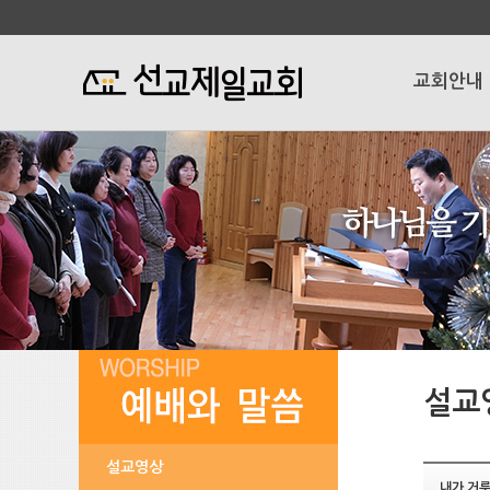
교회안내
설교
설교영상
내가 거