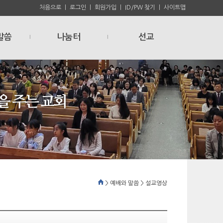
처음으로
ㅣ
로그인
ㅣ
회원가입
ㅣ
ID/PW 찾기
ㅣ
사이트맵
말씀
나눔터
선교
l
l
> 예배와 말씀 > 설교영상